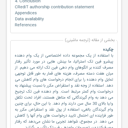
4. Conclusion
CRediT authorship contribution statement
Appendices
Data availability
References
بخشی از مقاله (ترجمه ماشینی)
چکیده
با استفاده از یک مجموعه داده اختصاصی از یک وام دهنده
پیشرو فین تک استرالیا، ما بینش هایی در مورد تأثیر رفتار
مصرف کننده بر الگوهای وام دهی فین تک ارائه می دهیم. از
میان هفت دسته مصرف، هزینه های قمار به طور قابل توجهی
تمایل وام دهنده را برای انجام درخواست های وام کاهش می
دهد. استفاده از وجه نقد و استقراض مکرر با نسبت پیشنهاد به
درخواست وام کمتر مرتبط است. وام دهنده فین تک ترجیح
می دهد به وام گیرندگانی که متاهل هستند، افراد تحت تکفل
و/یا بالای 30 سال سن دارند وام دهد. با این حال، برای چنین
وام گیرندگان بالغی، استفاده از پول نقد و استقراض مکرر به
طور فزاینده ای احتمال تایید درخواست های وام آنها را کاهش
می دهد. در مجموع، شواهد تجربی ما نشان می‌دهد که رفتار
مصرف‌کننده بر تصمیمات وام‌دهی فین‌تک تأثیر می‌گذارد.