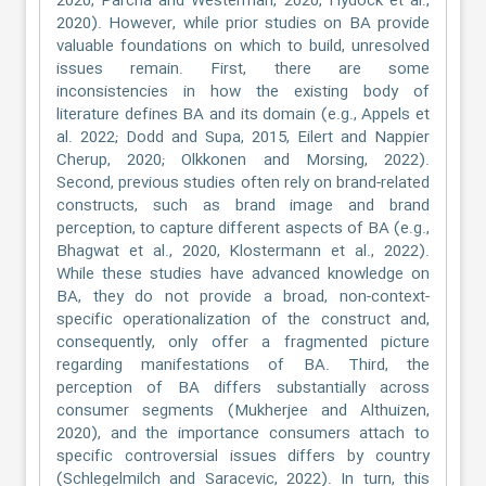
2020, Parcha and Westerman, 2020, Hydock et al.,
2020). However, while prior studies on BA provide
valuable foundations on which to build, unresolved
issues remain. First, there are some
inconsistencies in how the existing body of
literature defines BA and its domain (e.g., Appels et
al. 2022; Dodd and Supa, 2015, Eilert and Nappier
Cherup, 2020; Olkkonen and Morsing, 2022).
Second, previous studies often rely on brand-related
constructs, such as brand image and brand
perception, to capture different aspects of BA (e.g.,
Bhagwat et al., 2020, Klostermann et al., 2022).
While these studies have advanced knowledge on
BA, they do not provide a broad, non-context-
specific operationalization of the construct and,
consequently, only offer a fragmented picture
regarding manifestations of BA. Third, the
perception of BA differs substantially across
consumer segments (Mukherjee and Althuizen,
2020), and the importance consumers attach to
specific controversial issues differs by country
(Schlegelmilch and Saracevic, 2022). In turn, this