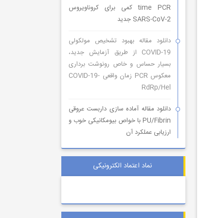
time PCR کمی برای کروناویروس
SARS-CoV-2 جدید
دانلود مقاله بهبود تشخیص مولکولی
COVID-19 از طریق آزمایش جدید،
بسیار حساس و خاص رونوشت برداری
معکوس PCR زمان واقعی COVID-19-
RdRp/Hel
دانلود مقاله آماده سازی داربست عروقی
PU/Fibrin با خواص بیومکانیکی خوب و
ارزیابی عملکرد آن
نماد اعتماد الکترونیکی