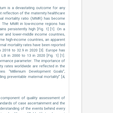
rtum is a devastating outcome for any
 reflection of the maternity healthcare
rnal mortality ratio (MMR) has become
s. The MMR in low-income regions has
s persistently high [Fig. 1] [1]. On a
ower and lower-middle income countries,
ome high-income countries, an apparent
rnal mortality rates have been reported
in 2018 to 32.9 in 2020 [3]. Europe has
LB in 2000 to 13 in 2020 [Fig. 1] [1].
formance parameter. The importance of
ty rates worldwide are reflected in the
es: “Millenium Development Goals”,
ing preventable maternal mortality” [4,
e component of quality assessment of
standards of case ascertainment and the
nderstanding of the events behind every