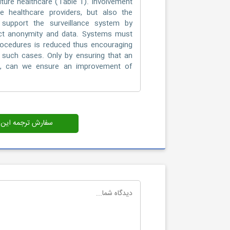
ture healthcare (Table 1). Involvement
ve healthcare providers, but also the
 support the surveillance system by
otect anonymity and data. Systems must
procedures is reduced thus encouraging
t such cases. Only by ensuring that an
ace, can we ensure an improvement of
سفارش ترجمه این م