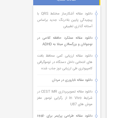
دانلود مقاله آشکارساز مختلط QRS با
پیچیدگی پایین بلادرنگ جدید براساس
آستانه گذاری تطبیقی
دانلود مقاله عملکرد حافظه کلامی در
نوجوانان و بزرگسالانِ مبتلا به ADHD
دانلود مقاله ارزیابی کمی محافظ بافت
های انتخابی داخل دستگاه در توموگرافی
کامپیوتری طی ارزیابی دوز جذب شده
دانلود مقاله ناباروری در مردان
دانلود مقاله تصویربرداری CEST MR در
شرایط In Vivo از رگزایی تومور مغز
موش های U87
دانلود مقاله طراحی پرایمر برای real-