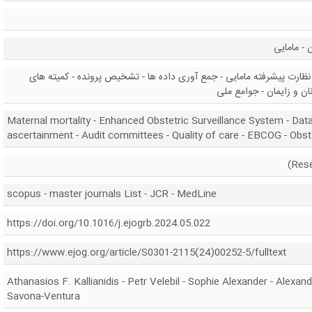
 - مامایی
نظارت پیشرفته مامایی - جمع آوری داده ها - تشخیص پرونده - کمیته های
Maternal mortality - Enhanced Obstetric Surveillance System - Data
ascertainment - Audit committees - Quality of care - EBCOG - Obste
scopus - master journals List - JCR - MedLine
https://doi.org/10.1016/j.ejogrb.2024.05.022
https://www.ejog.org/article/S0301-2115(24)00252-5/fulltext
Athanasios F. Kallianidis - Petr Velebil - Sophie Alexander - Alexan
Savona-Ventura