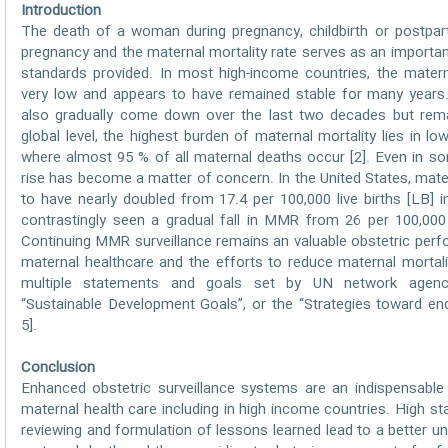
Introduction
The death of a woman during pregnancy, childbirth or postpa
pregnancy and the maternal mortality rate serves as an important
standards provided. In most high-income countries, the mate
very low and appears to have remained stable for many year
also gradually come down over the last two decades but remain
global level, the highest burden of maternal mortality lies in l
where almost 95 % of all maternal deaths occur [2]. Even in s
rise has become a matter of concern. In the United States, mate
to have nearly doubled from 17.4 per 100,000 live births [LB] 
contrastingly seen a gradual fall in MMR from 26 per 100,000 
Continuing MMR surveillance remains an valuable obstetric per
maternal healthcare and the efforts to reduce maternal mortali
multiple statements and goals set by UN network agenci
“Sustainable Development Goals”, or the “Strategies toward end
5].
Conclusion
Enhanced obstetric surveillance systems are an indispensabl
maternal health care including in high income countries. High 
reviewing and formulation of lessons learned lead to a better u