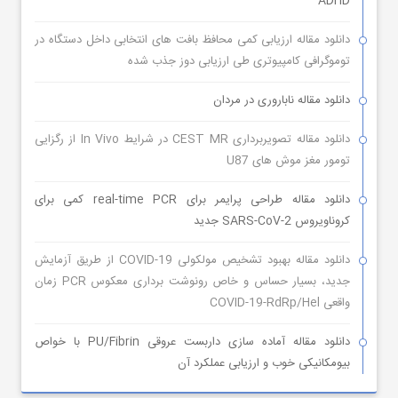
ADHD
دانلود مقاله ارزیابی کمی محافظ بافت های انتخابی داخل دستگاه در
توموگرافی کامپیوتری طی ارزیابی دوز جذب شده
دانلود مقاله ناباروری در مردان
دانلود مقاله تصویربرداری CEST MR در شرایط In Vivo از رگزایی
تومور مغز موش های U87
دانلود مقاله طراحی پرایمر برای real-time PCR کمی برای
کروناویروس SARS-CoV-2 جدید
دانلود مقاله بهبود تشخیص مولکولی COVID-19 از طریق آزمایش
جدید، بسیار حساس و خاص رونوشت برداری معکوس PCR زمان
واقعی COVID-19-RdRp/Hel
دانلود مقاله آماده سازی داربست عروقی PU/Fibrin با خواص
بیومکانیکی خوب و ارزیابی عملکرد آن