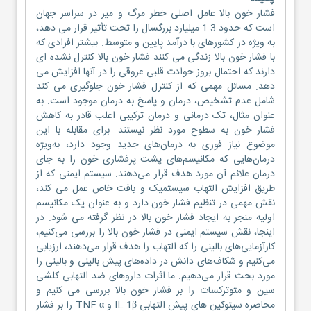
فشار خون بالا عامل اصلی خطر مرگ و میر در سراسر جهان
است که حدود 1.3 میلیارد بزرگسال را تحت تأثیر قرار می دهد،
به ویژه در کشورهای با درآمد پایین و متوسط. بیشتر افرادی که
با فشار خون بالا زندگی می کنند فشار خون بالا کنترل نشده ای
دارند که احتمال بروز حوادث قلبی عروقی را در آنها افزایش می
دهد. مسائل مهمی که از کنترل فشار خون جلوگیری می کند
شامل عدم تشخیص، درمان و پاسخ به درمان موجود است. به
عنوان مثال، تک درمانی و درمان ترکیبی اغلب قادر به کاهش
فشار خون به سطوح مورد نظر نیستند. برای مقابله با این
موضوع نیاز فوری به درمان‌های جدید وجود دارد، به‌ویژه
درمان‌هایی که مکانیسم‌های پشت پرفشاری خون را به جای
درمان علائم آن مورد هدف قرار می‌دهند. سیستم ایمنی که از
طریق افزایش التهاب سیستمیک و بافت خاص عمل می کند،
نقش مهمی در تنظیم فشار خون دارد و به عنوان یک مکانیسم
اولیه منجر به ایجاد فشار خون بالا در نظر گرفته می شود. در
اینجا، نقش سیستم ایمنی در فشار خون بالا را بررسی می‌کنیم،
کارآزمایی‌های بالینی را که التهاب را هدف قرار می‌دهند، ارزیابی
می‌کنیم و شکاف‌های دانش در داده‌های پیش بالینی و بالینی را
مورد بحث قرار می‌دهیم. ما اثرات داروهای ضد التهابی کلشی
سین و متوترکسات را بر فشار خون بالا بررسی می کنیم و
محاصره سیتوکین های پیش التهابی IL-1β و TNF-α را بر فشار