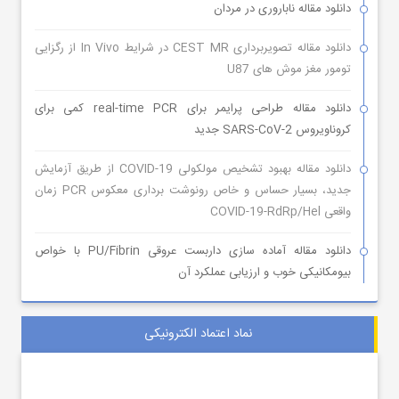
دانلود مقاله ناباروری در مردان
دانلود مقاله تصویربرداری CEST MR در شرایط In Vivo از رگزایی
تومور مغز موش های U87
دانلود مقاله طراحی پرایمر برای real-time PCR کمی برای
کروناویروس SARS-CoV-2 جدید
دانلود مقاله بهبود تشخیص مولکولی COVID-19 از طریق آزمایش
جدید، بسیار حساس و خاص رونوشت برداری معکوس PCR زمان
واقعی COVID-19-RdRp/Hel
دانلود مقاله آماده سازی داربست عروقی PU/Fibrin با خواص
بیومکانیکی خوب و ارزیابی عملکرد آن
نماد اعتماد الکترونیکی