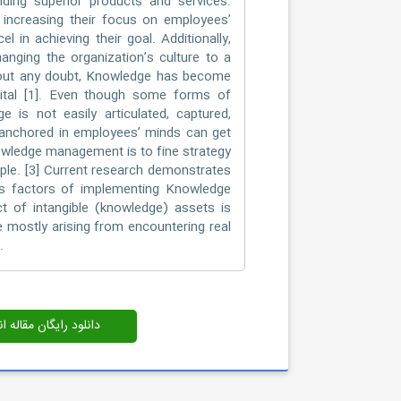
iding superior products and services.
increasing their focus on employees’
 in achieving their goal. Additionally,
ging the organization’s culture to a
thout any doubt, Knowledge has become
apital [1]. Even though some forms of
ge is not easily articulated, captured,
 anchored in employees’ minds can get
Knowledge management is to fine strategy
eople. [3] Current research demonstrates
ess factors of implementing Knowledge
 of intangible (knowledge) assets is
re mostly arising from encountering real
.
دانلود رایگان مقاله 