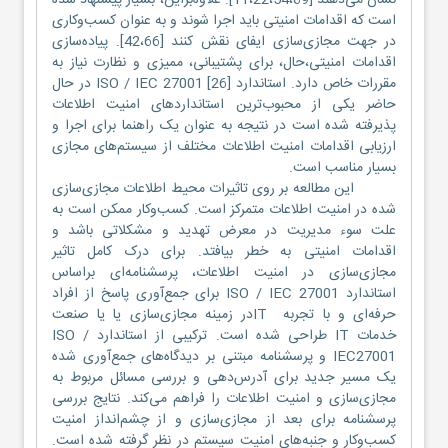
نشان می‌دهند [11،22،54،69]. علاوه‌براین، بسیار پیشنهاد شده
است که اقدامات امنیتی باید اجرا شوند و به عنوان کسب‌وکاری
در جهت مجازی‌سازی ایفای نقش کنند [42،66]. پیاده‌سازی
اقدامات امنیتی،حال، برای پشتیبانی، ممیزی و نظارت نیاز به
مقررات خاص دارد. استاندارد ISO / IEC 27001 [26] در حال
حاضر یکی از محبوب‌ترین استانداردهای امنیت اطلاعات
پذیرفته شده است در نتیجه به عنوان یک راهنما برای اجرا و
ارزیابی اقدامات امنیت اطلاعات مختلف از سیستم‌های مجازی
بسیار مناسب است.
این مطالعه بر روی تاثیرات محیط اطلاعات مجازی‌سازی
شده در امنیت اطلاعات متمرکز است. کسب‌وکار ممکن است به
علت سوء مدیریت در معرض تهدید و مشکلاتی باشد و
اقدامات امنیتی به خطر بیافتد. برای درک کامل تاثیر
مجازی‌سازی در امنیت اطلاعات، پرسشنامه‌ای براساس
استاندارد ISO / IEC 27001 برای جمع‌آوری پاسخ از افراد
حرفه‌ای و با تجربه ITدر زمینه مجازی‌سازی یا یا صنعت
خدمات IT طراحی شده است. ترکیبی از استاندارد ISO /
IEC27001 و پرسشنامه مبتنی بر دیدگاه‌های جمع‌آوری شده
یک مسیر جدید برای آدرس‌دهی و بررسی مسائل مربوط به
مجازی‌سازی و امنیت اطلاعات را فراهم می‌کند. نتایج بررسی
پرسشنامه برای بعد از مجازی‌سازی و از چشم‌انداز امنیت
کسب‌وکار و جنبه‌های امنیت سیستم در نظر گرفته شده است.