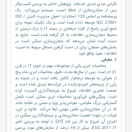
نگرانی جدی تبدیل شده‌اند. پژوهش حاضر به بررسی کسب‌وکار
پس از مجازی‌سازی از لحاظ امنیت سیستم می‌پردازد. یک
پرسشنامه بر اساس 133 استاندارد اصول مدیریت کنترل ISO /
IEC 27001 توسعه داده شده است و یک تکنیک نمونه برای
جمع آوری پاسخ از افراد حرفه‌ای در زمینه IT با درک درستی از
محیط مجازی‌سازی اطلاعات به کار گرفته شده است. نتایج به
دست آمده نشان می‌دهد که مجازی‌سازی ممکن است در
بخش‌های صنعتی برای در دست گرفتن مسائل مربوط به امنیت
اطلاعات مفید واقع شود.
1. معرفی
محاسبات ابری یکی از موضوعات مهم در حوزه IT در قرن
21 ام است. پس از سال‌ها بحث دقیق، محاسبات ابری به‌تدریج
از معرفی به توسعه نرم‌افزار تکامل یافته است و در نتیجه به
یکی از زمینه‌های امیدوارکننده در شرکت‌ها تبدیل شده است و
صنعت فناوری اطلاعات شروع به سرمایه‌گذاری گسترده کرده
است. ویژگی‌های فن‌آوری محاسبات ابری ممکن است شامل
گسترشی بزرگ مقیاس، مقیاس‌پذیر پویا و مبتنی بر تقاضا باشد
که در آن مجازی‌سازی نقش مهمی ایفا می‌کند. علاوه بر این،
شرکت در جهت اهمیت مجازی‌سازی و سرمایه‌گذاری سنگین در
اجرای آن شروع به کار می کند [37]. با توجه به بررسی اخیر
ESG 2011 IT، بیش از 60 درصد از سازمان‌های مورد بررسی