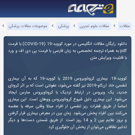
مقالات علوم تجربی
پزشکی
موضوعات مقالات پزشکی
کووید-19
رایگان مقالات انگلیسی در مورد کووید-19 (
COVID-19
) با فرمت
 به همراه ترجمه تخصصی به زبان فارسی با فرمت پی دی اف و ورد
لیت ویرایش متن
کووید-19: بیماری کروناویروس 2019 یا کووید-19 که به آن بیماری
تنفسی حاد ان‌کاو-2019 نیز گفته می‌شود، عفونتی است که بر اثر کرونای
 یک ویروس در ارتباط نزدیک با کروناویروس سارس ایجاد
. این بیماری دلیل شیوع کروناویروس ووهان است. این بیماری
 از طریق قطرات ریز تنفسی از افراد مبتلا وقتی سرفه یا عطسه
د بین افراد پخش می‌شود. زمان بین در معرض بیماری قرار گرفتن
و بروز علایم بین 2 و 14 روز است. از طریق شستن دست‌ها و دیگر
 نظافتی می‌توان از پخش آن جلوگیری کرد.