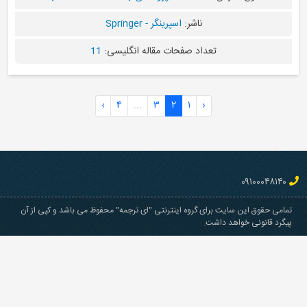
اشر:
اسپرینگر - Springer
د صفحات مقاله انگلیسی:
11
›
۴
...
۳
۲
۱
گروه اینترنتی "ای ترجمه" محفوظ می باشد و کپی از آن