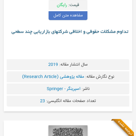
قیمت:
رایگان
مشاهده متن کامل
و اخلاقی شرکتهای بازاریابی چند سطحی
سال انتشار مقاله:
2019
ه:
مقاله پژوهشی (Research Article)
اشر:
اسپرینگر - Springer
د صفحات مقاله انگلیسی:
23