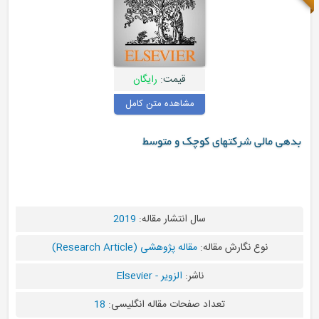
قیمت:
رایگان
مشاهده متن کامل
کوچک و متوسط
سال انتشار مقاله:
2019
ه:
مقاله پژوهشی (Research Article)
ناشر:
الزویر - Elsevier
د صفحات مقاله انگلیسی:
18