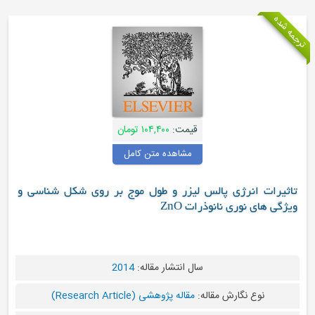
 شده
قیمت:
۱۰۴,۴۰۰ تومان
مشاهده متن کامل
ثیرات انرژی پالس لیزر و طول موج بر روی شکل شناسی و
ژگی های نوری نانوذرات ZnO
سال انتشار مقاله:
2014
نوع نگارش مقاله:
مقاله پژوهشی (Research Article)