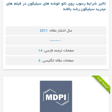
ثیر شرایط رسوب روی نانو خوشه های سیلیکون در فیلم های
ترید سیلیکون رشد یافته
سال انتشار مقاله:
2011
----------
:
صفحات ترجمه فارسی:
14
صفحات مقاله انگلیسی:
6
 شده