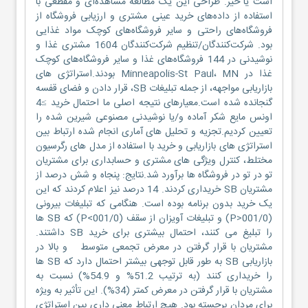
است یا خیر. طراحی این یک مطالعه مشاهده‌ای و مقطعی با
استفاده از داده‌های خرید عینی مشتری و ارزیابی فروشگاه از
فروشگاه‌های راحتی و سایر فروشگاه‌های کوچک مواد غذایی
بود. شرکت‌کنندگان/تنظیم شرکت‌کنندگان 1604 مشتری غذا و
نوشیدنی در 144 فروشگاه‌های غذا و سایر فروشگاه‌های کوچک
غذا در Minneapolis-St Paul، MN بودند.استراتژی های
بازاریابی مواجهه، از جمله تبلیغات SB، قرار دادن و فضای قفسه
گنجانده شده است.معیارهای نتیجه اصلی ما احتمال خرید ≥4
اونس مایع شکر آماده و/یا نوشیدنی مصنوعی شیرین شده را
تعیین کردیم.تجزیه و تحلیل های آماری انجام شده ارتباط بین
استراتژی های بازاریابی و خرید با استفاده از مدل های رگرسیون
مختلط، کنترل ویژگی های مشتری و حسابداری برای مشتریان
تو در تو در فروشگاه ها برآورد شد.نتایج: پنجاه و شش درصد از
مشتریان SB خریداری کردند. 14 درصد نیز اعلام کردند که این
یک خرید بدون برنامه بوده است. هنگامی که تبلیغات بیرونی
(001/0<P) و تبلیغات آویزان از سقف (001/0>P) که SB ها
را تبلیغ می کنند، احتمال بیشتری برای خرید SB داشتند.
مشتریان با قرار گرفتن در معرض تجمعی متوسط و بالا در
بازاریابی SB به طور قابل توجهی بیشتر احتمال دارد که SB ها
را خریداری کنند (به ترتیب 51.2% و 54.9%) نسبت به
مشتریان با قرار گرفتن در معرض کمتر (34%). این تأثیر به ویژه
برای مردان برجسته بود. هیچ ارتباط معنی داری بین استراتژی