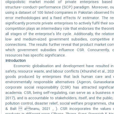
oligopolistic market model of private enterprises based 
structure−conduct−performance (SCP) paradigm. Moreover, our s
using a dataset of 100 listed companies in Pakistan observed f
error methodologies and a fixed effects IV estimator. The r
significantly promote private enterprises to actively fulfil their s
competition plays an intermediary role that endorses the theoretic
all stages of the enterprise’s life cycle. Additionally, the relat
low- and medium-sized government subsidies, competitive ind
connections. The results further reveal that product market com
which government subsidies influence CSR. Concurrently, op
resources has specific significance.
Introduction
Economic globalisation and development have resulted in s
safety, resource waste, and labour conflicts (Khurshid et al., 20
goods produced by enterprises that lack human care and e
environmentally responsible alternatives (Ageron, Gunasekar
corporate social responsibility (CSR) has attracted signifi
academia. CSR, being self-regulating, can serve as a business 
2017), and is accountable to stakeholders, itself, and the public; 
pollution control, disaster relief, social welfare programmes, ch
& Balt  ateanu, 2021 ¸ ). CSR incorporates the values of