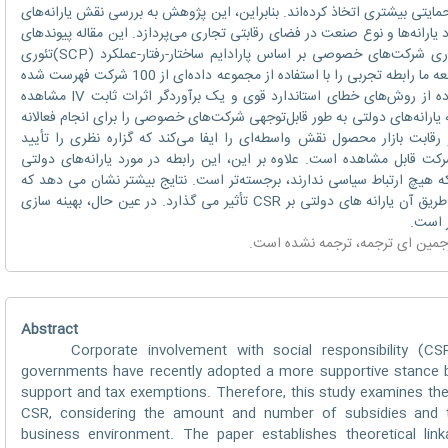
ایتی بیشتری اتخاذ کرده‌اند. بنابراین، این پژوهش به بررسی نقش یارانه‌های
ه میزان و تعداد یارانه‌ها و نوع صنعت در فضای رقابتی تجاری می‌پردازد. این مقاله پیوندهای
نظری را از طریق ساخت یک مدل بازار انحصاری شرکت‌های خصوصی بر اساس پارادایم ساختار-رفتار-عملکرد (SCP)تئوری
سازمان صنعتی ایجاد می‌کند. علاوه بر این، مطالعه ما رابطه تجربی را با استفاده از مجموعه داده‌ای از 100 شرکت فهرست شده
در پاکستان که از سال 2011 تا 2019 با استفاده از روش‌های خطای استاندارد قوی و یک برآوردگر اثرات ثابت IV مشاهده
 یارانه‌های دولتی به طور قابل‌توجهی شرکت‌های خصوصی را برای انجام فعالانه
قابت بازار محصول نقش واسطه‌ای را ایفا می‌کند که گزاره نظری را تأیید
کت قابل مشاهده است. علاوه بر این، این رابطه در مورد یارانه‌های دولتی
 هیچ ارتباط سیاسی ندارند، برجسته‌تر است. نتایج بیشتر نشان می دهد که
رقابت در بازار محصول کانال اصلی است که از طریق آن یارانه های دولتی بر CSR تأثیر می گذارد. در عین حال، بهینه سازی
ر است.
رجمین
ای ترجمه
، ترجمه نشده است.
Abstract
Corporate involvement with social responsibility (CSR)
governments have recently adopted a more supportive stance 
support and tax exemptions. Therefore, this study examines the
CSR, considering the amount and number of subsidies and t
business environment. The paper establishes theoretical lin