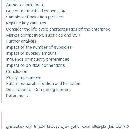
Author calculations
Government subsidies and CSR
Sample self-selection problem
Replace key variables
Consider the life cycle characteristics of the enterprise
Market competition, subsidies and CSR
Further analysis
Impact of the number of subsidies
Impact of subsidy amount
Influence of industry preferences
Impact of political connections
Conclusion
Policy implications
Future research direction and limitation
Declaration of Competing Interest
References
مشارکت شرکتی با مسئولیت اجتماعی (CSR) یک عمل داوطلبانه است. با این حال، دولت‌ها اخیراً با ارائه حمایت‌های