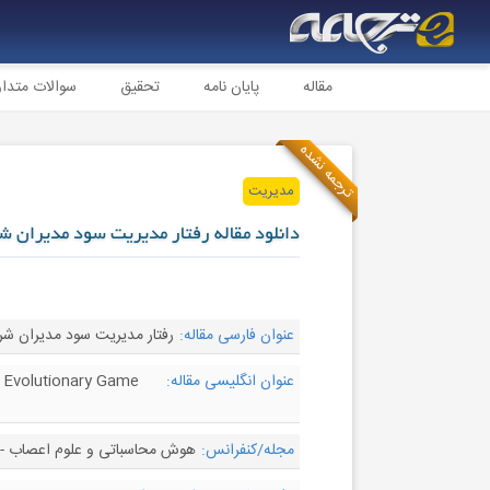
مقاله
پایان نامه
تحقیق
سوالات متدا
ترجمه نشده
مدیریت
دانلود مقاله رفتار مدیریت سود مدیران ش
عنوان فارسی مقاله:
رفتار مدیریت سود مدیران شر
عنوان انگلیسی مقاله:
 Evolutionary Game
مجله/کنفرانس:
هوش محاسباتی و علوم اعصاب - omputational Intelligence and Neuroscience