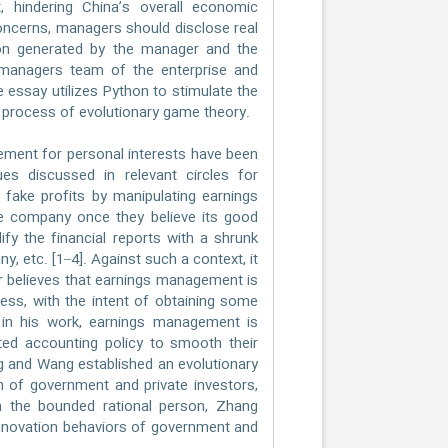
 hindering China’s overall economic
oncerns, managers should disclose real
ion generated by the manager and the
 managers team of the enterprise and
e essay utilizes Python to stimulate the
he process of evolutionary game theory.
ent for personal interests have been
es discussed in relevant circles for
e fake profits by manipulating earnings
e company once they believe its good
y the financial reports with a shrunk
, etc. [1–4]. Against such a context, it
r believes that earnings management is
ocess, with the intent of obtaining some
 in his work, earnings management is
ed accounting policy to smooth their
g and Wang established an evolutionary
 of government and private investors,
n the bounded rational person, Zhang
innovation behaviors of government and