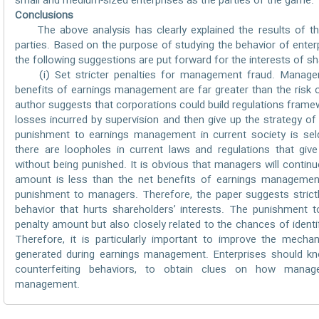
small and medium-sized enterprises as the parties of the game.
Conclusions
The above analysis has clearly explained the results of t
parties. Based on the purpose of studying the behavior of ent
the following suggestions are put forward for the interests of s
(i) Set stricter penalties for management fraud. Manager
benefits of earnings management are far greater than the risk 
author suggests that corporations could build regulations fram
losses incurred by supervision and then give up the strategy 
punishment to earnings management in current society is sel
there are loopholes in current laws and regulations that g
without being punished. It is obvious that managers will continu
amount is less than the net benefits of earnings management
punishment to managers. Therefore, the paper suggests stric
behavior that hurts shareholders’ interests. The punishment t
penalty amount but also closely related to the chances of iden
Therefore, it is particularly important to improve the mechani
generated during earnings management. Enterprises should 
counterfeiting behaviors, to obtain clues on how manag
management.