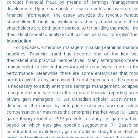
conduct financial fraud by means of earnings management,
development. Upon shareholders’ requirements and investors’ c
financial information. The essay analyzes the revenue funct
shareholder through an evolutionary theory model where the
shareholders are both game parties. After building the model, th
theoretical model to analyze both parties’ behavior to explain t
Introduction
For decades, enterprise managers misusing earnings managem
headlines. Financial fraud has become one of the key issu
theoretical and practical perspectives. Many enterprises creat
management to mislead investors who may invest more in th
performance. Meanwhile, there are some enterprises that modif
profit to avoid tax by increasing the cost expenses of the company
is necessary to study enterprise earnings management. Schippe
a purposeful intervention in the external financial reporting pr
private gain managers [5]. As Canadian scholar Scott writes
defined as the choice by enterprise managers who use select
compensation or maximize the enterprise market value [6]. Lian
game theory model of PPP projects to study the game pattern
based on which they give specific suggestions [7]. Based o
constructed an evolutionary game model to study the sci-tech 