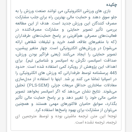
چکیده
بازی های ورزشی الکترونیکی می توانند صنعت ورزش را به
جلو سوق دهند و حمایت مالی بهترین راه برای جلب مشارکت
مصرف کنندگان این ورزش جدید است. هدف از این مطالعه
بررسی تأثیر تصویر حمایتی و مشارکت مصرف‌کننده در
فعالیت‌های مصرفی هم‌آفرینی بر پاسخ حمایت‌های طرفداران
(که با متغیرهای علاقه، قصد خرید و تبلیغات شفاهی ارائه
می‌شود) در ورزش‌های الکترونیکی است. چهار متغیر پیشین،
تصویر حمایتی را ایجاد می‌کنند (یعنی فراگیر بودن ورزش،
صداقت اسپانسر، نگرش به اسپانسر و شناسایی تیم). برای
اهداف این پژوهش از رویکرد کمی استفاده شده است. حدود
445 پرسشنامه توسط طرفدارانی که ورزش های الکترونیکی را
در اسپانیا تماشا می کنند پر شد. اینها با استفاده از مدل‌سازی
معادلات ساختاری حداقل مربعات جزئی (PLS-SEM) تحلیل
می‌شوند. نتایج نشان می‌دهد که اگر اسپانسر بخواهد تصویر
حامی مالی خود را تغییر دهد و بر پاسخ حمایت مالی تأثیر
بگذارد، سوابق حامیان فاکتورهای مهمی هستند و همچنین
می‌توان از مشارکت برای بهبود پاسخ‌ها استفاده کرد.
توجه! این متن ترجمه ماشینی بوده و توسط مترجمین
ای
ترجمه
، ترجمه نشده است.