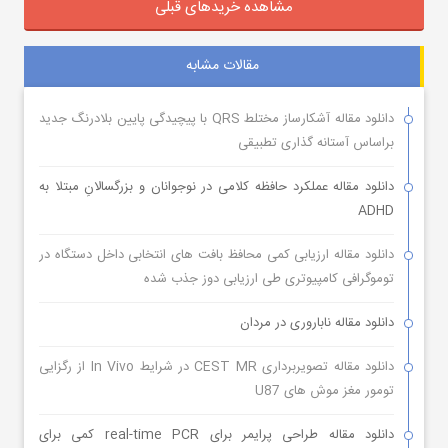
مشاهده خریدهای قبلی
مقالات مشابه
دانلود مقاله آشکارساز مختلط QRS با پیچیدگی پایین بلادرنگ جدید
براساس آستانه گذاری تطبیقی
دانلود مقاله عملکرد حافظه کلامی در نوجوانان و بزرگسالانِ مبتلا به
ADHD
دانلود مقاله ارزیابی کمی محافظ بافت های انتخابی داخل دستگاه در
توموگرافی کامپیوتری طی ارزیابی دوز جذب شده
دانلود مقاله ناباروری در مردان
دانلود مقاله تصویربرداری CEST MR در شرایط In Vivo از رگزایی
تومور مغز موش های U87
دانلود مقاله طراحی پرایمر برای real-time PCR کمی برای