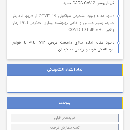
کروناویروس SARS-CoV-2 جدید
دانلود مقاله بهبود تشخیص مولکولی COVID-19 از طریق آزمایش
جدید، بسیار حساس و خاص رونوشت برداری معکوس PCR زمان
واقعی COVID-19-RdRp/Hel
دانلود مقاله آماده سازی داربست عروقی PU/Fibrin با خواص
بیومکانیکی خوب و ارزیابی عملکرد آن
نماد اعتماد الکترونیکی
پیوندها
خریدهای قبلی
ثبت سفارش ترجمه