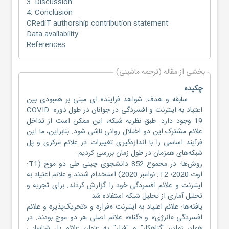
3. Discussion
4. Conclusion
CRediT authorship contribution statement
Data availability
References
بخشی از مقاله (ترجمه ماشینی)
چکیده
سابقه و هدف: شواهد فزاینده ای مبنی بر همبودی بین
اعتیاد به اینترنت و افسردگی در جوانان در طول دوره COVID-
19 وجود دارد. طبق نظریه شبکه، این ممکن است از تداخل
علائم مشترک این دو اختلال روانی ناشی شود. بنابراین، ما این
فرآیند اساسی را با اندازه‌گیری تغییرات در علائم مرکزی و پل
شبکه‌های همزمان در طول زمان بررسی کردیم.
روش‌ها: در مجموع 852 دانشجوی چینی طی دو موج (T1:
اوت 2020؛ T2: نوامبر 2020) استخدام شدند و علائم اعتیاد به
اینترنت و علائم افسردگی خود را گزارش کردند. برای تجزیه و
تحلیل آماری از تحلیل شبکه استفاده شد.
یافته‌ها: علائم اعتیاد به اینترنت «فرار» و «تحریک‌پذیر» و علائم
افسردگی «انرژی» و «گناه» علائم اصلی هر دو موج بودند. در
همان زمان، "گناهکار" و "فرار" به عنوان علائم پل شناسایی