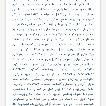
سرطان خون استفاده کردند، اما هنوز محدودیت‌هایی در این
مطالعات وجود دارد. بنابراین، در این مقاله، ما مدلی از یادگیری
عمیق با قدرت یادگیری انتقال و افراط در تکنیک‌های پردازش
تصویر برای بهبود نتایج پیش‌بینی پیشنهاد می‌کنیم. مدل
یادگیری انتقال پیشنهادی با پردازش تصویر، سطوح مختلفی از
پیش‌بینی، تجزیه و تحلیل و روش‌های یادگیری را در بر می‌گیرد
و معیارهای یادگیری متفاوتی مانند میزان یادگیری و دوره‌ها را
به کار می‌گیرد. مدل پیشنهادی از مدل‌های یادگیری انتقال
متعدد با پارامترهای متفاوت برای هر مدل و تکنیک‌های ابری
برای انتخاب بهترین مدل پیش‌بینی استفاده کرد و مدل
پیشنهادی از مجموعه گسترده‌ای از تکنیک‌ها و روش‌های
عملکردی برای پیش‌بینی گلبول‌های سفید خونی که باعث
سرطان می‌شوند برای ترکیب پردازش تصویر استفاده کرد.
تکنیک. بنابراین، پس از رویه‌های گسترده AlexNet،
MobileNet و ResNet با هر دو پردازش تصویر و بدون
تکنیک‌های پردازش تصویر با معیارهای یادگیری متعدد، تکانه
نزولی گرادیان تصادفی گنجانده شده با AlexNet با بالاترین
دقت پیش‌بینی 97.3% بهتر عمل می‌کند و نرخ طبقه‌بندی
اشتباه با تکنیک پردازش تصویر %2.7 است. مدل پیشنهادی
نتایج خوبی به دست می دهد و می تواند برای تشخیص
هوشمند سرطان خون با استفاده از ائوزینوفیل ها، لنفوسیت ها،