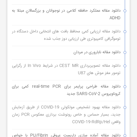
دانلود مقاله عملکرد حافظه کلامی در نوجوانان و بزرگسالانِ مبتلا به
ADHD
دانلود مقاله ارزیابی کمی محافظ بافت های انتخابی داخل دستگاه در
توموگرافی کامپیوتری طی ارزیابی دوز جذب شده
دانلود مقاله ناباروری در مردان
دانلود مقاله تصویربرداری CEST MR در شرایط In Vivo از رگزایی
تومور مغز موش های U87
دانلود مقاله طراحی پرایمر برای real-time PCR کمی برای
کروناویروس SARS-CoV-2 جدید
دانلود مقاله بهبود تشخیص مولکولی COVID-19 از طریق آزمایش
جدید، بسیار حساس و خاص رونوشت برداری معکوس PCR زمان
واقعی COVID-19-RdRp/Hel
دانلود مقاله آماده سازی داربست عروقی PU/Fibrin با خواص