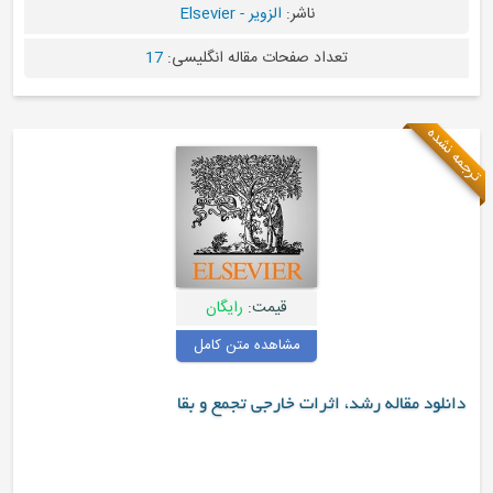
ناشر:
الزویر - Elsevier
تعداد صفحات مقاله انگلیسی:
17
ه نشده
قیمت:
رایگان
مشاهده متن کامل
دانلود مقاله رشد، اثرات خارجی تجمع و بقا