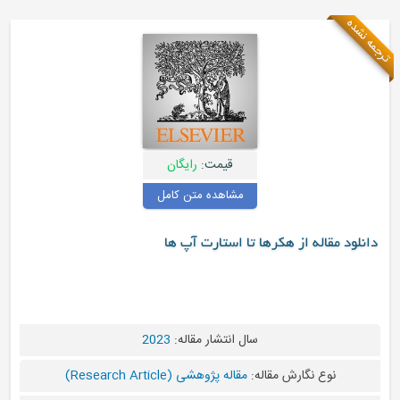
ه نشده
قیمت:
رایگان
مشاهده متن کامل
دانلود مقاله از هکرها تا استارت آپ ها
سال انتشار مقاله:
2023
نوع نگارش مقاله:
مقاله پژوهشی (Research Article)