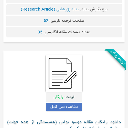
مقاله:
مقاله پژوهشی (Research Article)
صفحات ترجمه فارسی:
52
عداد صفحات مقاله انگلیسی:
35
قیمت:
رایگان
مشاهده متن کامل
قاله دوسو توانی (همبستگی از همه جهات)