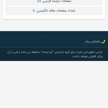
صفحات ترجمه فارسی:
24
تعداد صفحات مقاله انگلیسی:
8
ای گروه اینترنتی "ای ترجمه" محفوظ می باشد و کپی از آن
شت.