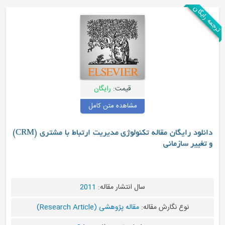
قیمت:
رایگان
مشاهده متن کامل
دانلود رایگان مقاله تکنولوژی مدیریت ارتباط با مشتری (CRM)
سال انتشار مقاله:
2011
مقاله:
مقاله پژوهشی (Research Article)