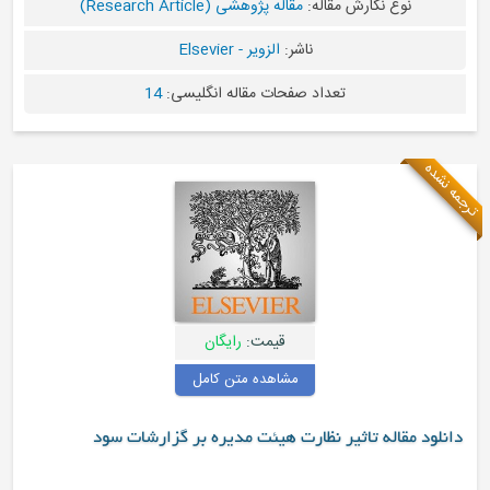
مقاله:
مقاله پژوهشی (Research Article)
ناشر:
الزویر - Elsevier
عداد صفحات مقاله انگلیسی:
14
قیمت:
رایگان
مشاهده متن کامل
ر نظارت هیئت مدیره بر گزارشات سود